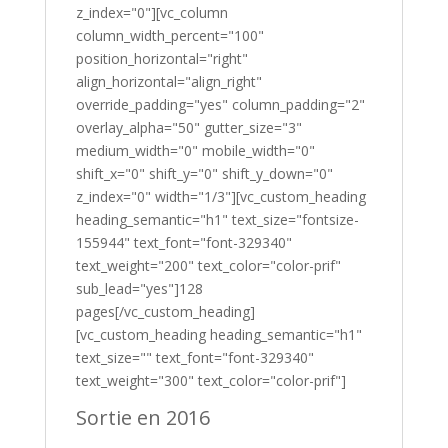
z_index="0"][vc_column
column_width_percent="100"
position_horizontal="right"
align_horizontal="align_right"
override_padding="yes" column_padding="2"
overlay_alpha="50" gutter_size="3"
medium_width="0" mobile_width="0"
shift_x="0" shift_y="0" shift_y_down="0"
z_index="0" width="1/3"][vc_custom_heading
heading_semantic="h1" text_size="fontsize-
155944" text_font="font-329340"
text_weight="200" text_color="color-prif"
sub_lead="yes"]128
pages[/vc_custom_heading]
[vc_custom_heading heading_semantic="h1"
text_size="" text_font="font-329340"
text_weight="300" text_color="color-prif"]
Sortie en 2016