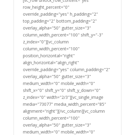
[vc_row unlock_row_content="yes"
row_height_percent="0"
override_padding="yes" h_padding="2"
top_padding="2" bottom_padding="2"
overlay_alpha="50" gutter_size="3"
column_width_percent="100" shift_y="-3"
z_index="0"][vc_column
column_width_percent="100"
position_horizontal="right"
align_horizontal="align_right"
override_padding="yes" column_padding="2"
overlay_alpha="50" gutter_size="3"
medium_width="0" mobile_width="0"
shift_x="0" shift_y="0" shift_y_down="0"
z_index="0" width="2/3"][vc_single_image
media="73077" media_width_percent="85"
alignment="right"][/vc_column][vc_column
column_width_percent="100"
overlay_alpha="50" gutter_size="3"
medium_width="0" mobile_width="0"