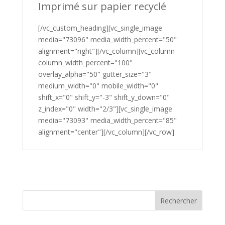
Imprimé sur papier recyclé
[/vc_custom_heading][vc_single_image
media="73096" media_width_percent="50"
alignment="right"][/vc_column][vc_column
column_width_percent="100"
overlay_alpha="50" gutter_size="3"
medium_width="0" mobile_width="0"
shift_x="0" shift_y="-3" shift_y_down="0"
z_index="0" width="2/3"][vc_single_image
media="73093" media_width_percent="85"
alignment="center"][/vc_column][/vc_row]