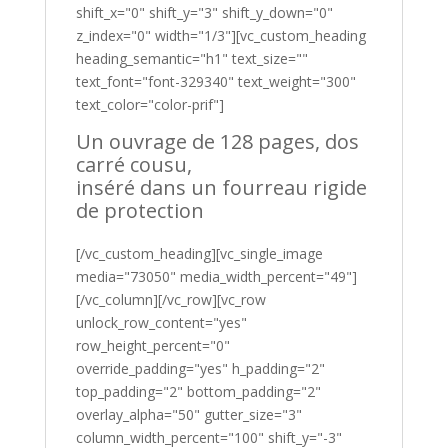
shift_x="0" shift_y="3" shift_y_down="0"
z_index="0" width="1/3"][vc_custom_heading
heading_semantic="h1" text_size=""
text_font="font-329340" text_weight="300"
text_color="color-prif"]
Un ouvrage de 128 pages, dos
carré cousu,
inséré dans un fourreau rigide
de protection
[/vc_custom_heading][vc_single_image
media="73050" media_width_percent="49"]
[/vc_column][/vc_row][vc_row
unlock_row_content="yes"
row_height_percent="0"
override_padding="yes" h_padding="2"
top_padding="2" bottom_padding="2"
overlay_alpha="50" gutter_size="3"
column_width_percent="100" shift_y="-3"