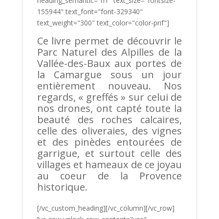
heading_semantic="h1" text_size="fontsize-
155944" text_font="font-329340"
text_weight="300" text_color="color-prif"]
Ce livre permet de découvrir le
Parc Naturel des Alpilles de la
Vallée-des-Baux aux portes de
la Camargue sous un jour
entièrement nouveau. Nos
regards, « greffés » sur celui de
nos drones, ont capté toute la
beauté des roches calcaires,
celle des oliveraies, des vignes
et des pinèdes entourées de
garrigue, et surtout celle des
villages et hameaux de ce joyau
au coeur de la Provence
historique.
[/vc_custom_heading][/vc_column][/vc_row]