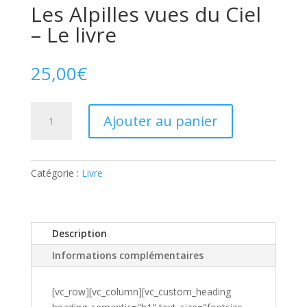
Les Alpilles vues du Ciel
– Le livre
25,00
€
quantité
A
Ajouter au panier
de
l
Les
t
Alpilles
e
vues
Catégorie :
Livre
r
du
n
Ciel
a
-
t
Description
Le
i
livre
v
Informations complémentaires
e
:
[vc_row][vc_column][vc_custom_heading